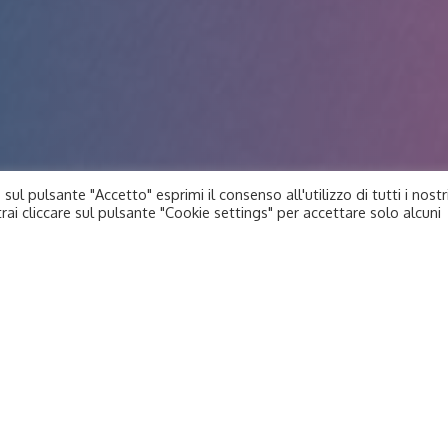
 sul pulsante "Accetto" esprimi il consenso all'utilizzo di tutti i nostr
i cliccare sul pulsante "Cookie settings" per accettare solo alcuni
Amici obesi
vuole aiutare chi non può a usufruir
coloro che oggi non possono permetterselo.
Le visite sono parte integrante di un “
percors
condizione clinica di partenza, anche con pat