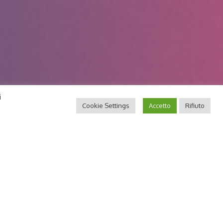
i
Cookie Settings
Accetto
Rifiuto
e di servizi clinici attraverso visite specialistiche a
o di salute
” che porta a migliorare la propria
ologie complesse.