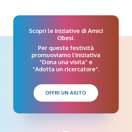
Scopri le iniziative di Amici
Obesi.
Per queste festività
promuoviamo l’iniziativa
“Dona una visita” e
“Adotta un ricercatore”.
OFFRI UN AIUTO